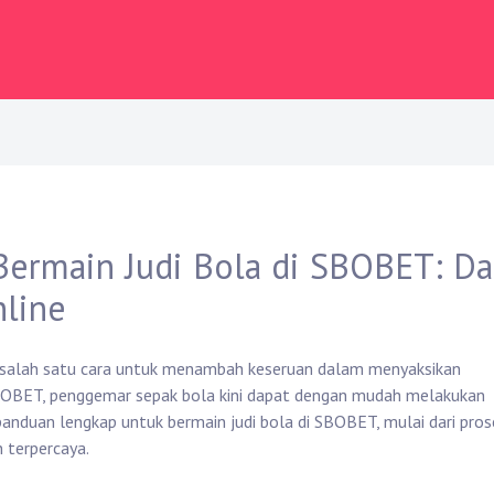
ermain Judi Bola di SBOBET: Da
nline
i salah satu cara untuk menambah keseruan dalam menyaksikan
SBOBET, penggemar sepak bola kini dapat dengan mudah melakukan
 panduan lengkap untuk bermain judi bola di SBOBET, mulai dari pros
 terpercaya.