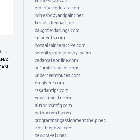
limras-india.com
elperiodicodelara.com
richiesbodyandpaint.net
licindiachennai.com
daughterdarlings.com
infodeets.com
hotsalsainteractive.com
st →
serenitysalonanddayspa.org
NA:
cedarcafeonline.com
AS!
acfurnituregiant.com
undertenminutes.com
omnivere.com
rasadantips.com
newtimbuktu.com
altronicsmfg.com
eatbaconhill.com
programmingassignmentshelp.net
kidssleepover.com
newtravels.net