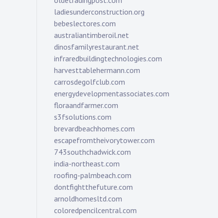
oldetradingpost.com
ladiesunderconstruction.org
bebeslectores.com
australiantimberoil.net
dinosfamilyrestaurant.net
infraredbuildingtechnologies.com
harvesttablehermann.com
carrosdegolfclub.com
energydevelopmentassociates.com
floraandfarmer.com
s3fsolutions.com
brevardbeachhomes.com
escapefromtheivorytower.com
743southchadwick.com
india-northeast.com
roofing-palmbeach.com
dontfightthefuture.com
arnoldhomesltd.com
coloredpencilcentral.com