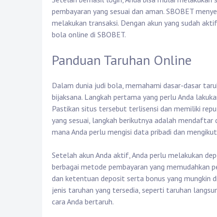
pembayaran yang sesuai dan aman. SBOBET menye
melakukan transaksi. Dengan akun yang sudah akti
bola online di SBOBET.
Panduan Taruhan Online
Dalam dunia judi bola, memahami dasar-dasar tar
bijaksana. Langkah pertama yang perlu Anda lakukan
Pastikan situs tersebut terlisensi dan memiliki r
yang sesuai, langkah berikutnya adalah mendaftar
mana Anda perlu mengisi data pribadi dan mengikuti 
Setelah akun Anda aktif, Anda perlu melakukan de
berbagai metode pembayaran yang memudahkan pem
dan ketentuan deposit serta bonus yang mungkin di
jenis taruhan yang tersedia, seperti taruhan langs
cara Anda bertaruh.